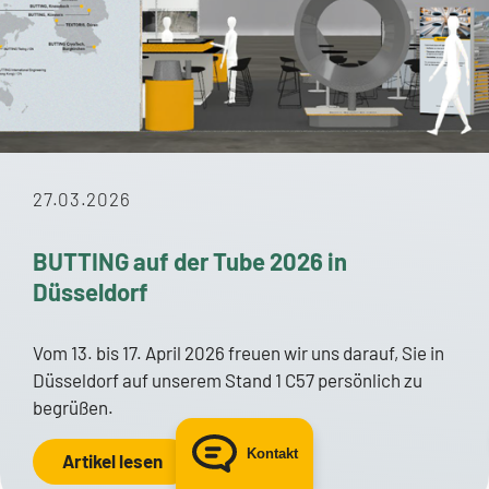
Head of Marketing & communications
BUTTING Group
+49 5834 50-232
andrea.kiel@butting.de
27.03.2026
Zum LinkedIn-Profil
BUTTING auf der Tube 2026 in
Düsseldorf
E-Mail senden
Vom 13. bis 17. April 2026 freuen wir uns darauf, Sie in
Düsseldorf auf unserem Stand 1 C57 persönlich zu
begrüßen.
Kontakt
Artikel lesen