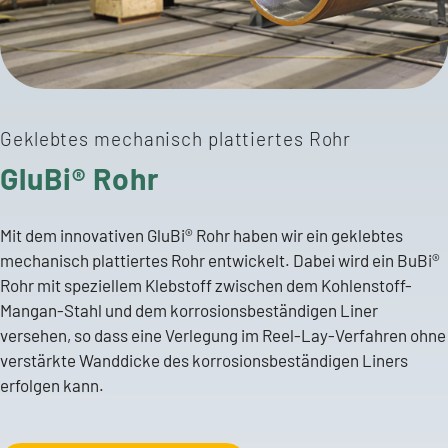
Geklebtes mechanisch plattiertes Rohr
GluBi® Rohr
Mit dem innovativen GluBi® Rohr haben wir ein geklebtes
mechanisch plattiertes Rohr entwickelt. Dabei wird ein BuBi®
Rohr mit speziellem Klebstoff zwischen dem Kohlenstoff-
Ihr Kontakt zu uns!
Mangan-Stahl und dem korrosionsbeständigen Liner
versehen, so dass eine Verlegung im Reel-Lay-Verfahren ohne
+49 5834 50-0
verstärkte Wanddicke des korrosionsbeständigen Liners
info@butting.de
erfolgen kann.
Zum LinkedIn-Profil