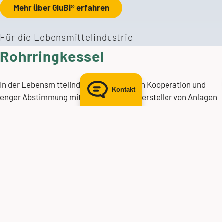
Mehr über GluBi® erfahren
E-Mail senden
Für die Lebensmittelindustrie
Rohrringkessel
In der Lebensmittelindustrie haben wir in Kooperation und
Kontakt
enger Abstimmung mit der Krones AG, Hersteller von Anlagen
und Maschinen für die Abfüllung und Verpackung von
Getränken und flüssigen Nahrungsmitteln, einen
Rohrringkessel mit rund 200 Stutzenlöchern für
Getränkeabfüllanlagen entwickelt. Er wird seither als
komplett einbaufertiges Systemelemente mit Abnahme nach
ASME an den Kunden ausgeliefert.
Mehr über Baugruppen & Komponenten erfahren