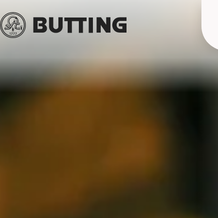
BUTTING Gruppe
Unsere Standorte
Unsere Expertise
Anwendungen in der
Partner der Industrie
Nachhaltigkeit
BUTTING wurde im Jahr 1777 in
Durch den Verbund von BUTTING-
Industrie
Der Schwerpunkt bei BUTTING liegt in
Crossen an der Oder als
Unternehmen und fachkompetenten,
BUTTING bietet Unternehmen
der Verarbeitung nicht rostender
Nachhaltigkeit ist zentraler
Kupferschmiede gegründet. Seitdem
erfahrenen Partnern sind wir bei
Innovative Edelstahl-
zahlreicher Branchen ein breites
Seit Jahrzehnten setzt die Industrie
Stähle. Mit unserer jahrzehntelangen