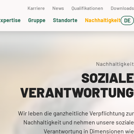
Karriere
News
Qualifikationen
Downloads
xpertise
Gruppe
Standorte
Nachhaltigkeit
DE
EN
sserwirtschaft
 und Gas
rkstofftechnik
chwedt (DE)
FR
neumatische Förderung
üftechnik
SA
Nachhaltigkeit
SOZIALE
umpentechnik
erpackung & Versand
VERANTWORTUNG
ontage
pervising
Wir leben die ganzheitliche Verpflichtung zur
Nachhaltigkeit und nehmen unsere soziale
axistage
Verantwortung in Dimensionen wie