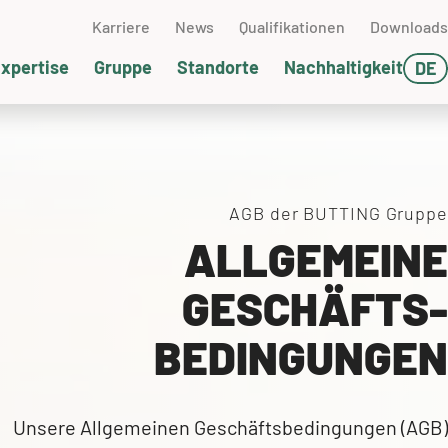
Karriere
News
Qualifikationen
Downloads
xpertise
Gruppe
Standorte
Nachhaltigkeit
DE
EN
sserwirtschaft
 und Gas
rkstofftechnik
chwedt (DE)
FR
neumatische Förderung
üftechnik
SA
AGB der BUTTING Gruppe
ALLGEMEINE
umpentechnik
erpackung & Versand
GESCHÄFTS-
ontage
BEDINGUNGEN
pervising
axistage
Unsere Allgemeinen Geschäftsbedingungen (AGB)