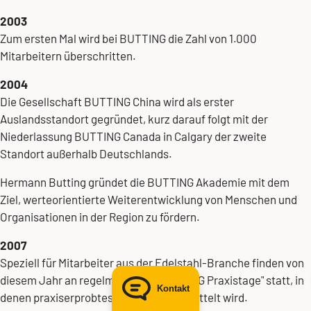
Hermann Butting
2003
Zum ersten Mal wird bei BUTTING die Zahl von 1.000
President
Mitarbeitern überschritten.
BUTTING Group
2004
Die Gesellschaft
BUTTING China
wird als erster
+49 5834 50-103
Auslandsstandort gegründet, kurz darauf folgt mit der
Niederlassung
BUTTING Canada
in Calgary der zweite
simone.koch@butting.de
Standort außerhalb Deutschlands.
Hermann Butting gründet die BUTTING Akademie mit dem
Ziel, werteorientierte Weiterentwicklung von Menschen und
E-Mail senden
Organisationen in der Region zu fördern.
2007
Speziell für Mitarbeiter aus der Edelstahl-Branche finden von
diesem Jahr an regelmäßig die "
BUTTING Praxistage
" statt, in
Kontakt
denen praxiserprobtes Know-how vermittelt wird.