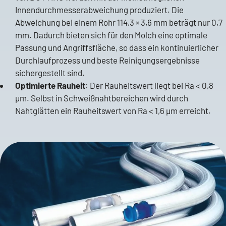
Innendurchmesserabweichung produziert. Die
Abweichung bei einem Rohr 114,3 × 3,6 mm beträgt nur 0,7
mm. Dadurch bieten sich für den Molch eine optimale
Passung und Angriffsfläche, so dass ein kontinuierlicher
Durchlaufprozess und beste Reinigungsergebnisse
sichergestellt sind.
Optimierte Rauheit
: Der Rauheitswert liegt bei Ra < 0,8
μm. Selbst in Schweißnahtbereichen wird durch
Gordon Behne
Nahtglätten ein Rauheitswert von Ra < 1,6 μm erreicht.
Sales Manager
Stainless steel welded pipes
+49 5834 50-370
gordon.behne@butting.de