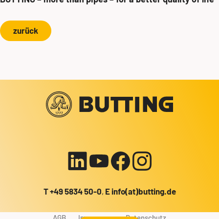
zurück
Ihr Kontakt zu uns!
+49 5834 50-0
info@butting.de
Zum LinkedIn-Profil
E-Mail senden
T
+49 5834 50-0
,
E
info(at)butting.de
AGB
Impressum
Datenschutz