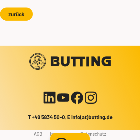
zurück
Ihr Kontakt zu uns!
+49 5834 50-0
info@butting.de
Zum LinkedIn-Profil
E-Mail senden
T
+49 5834 50-0
,
E
info(at)butting.de
AGB
Impressum
Datenschutz