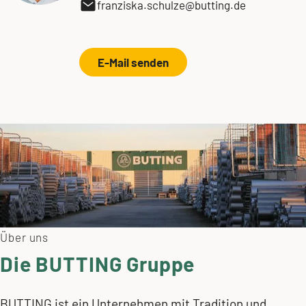
franziska.schulze@butting.de
E-Mail senden
Andrea Kiel
Head of Marketing & communications
BUTTING Group
+49 5834 50-232
andrea.kiel@butting.de
Über uns
Zum LinkedIn-Profil
Die BUTTING Gruppe
E-Mail senden
BUTTING ist ein Unternehmen mit Tradition und