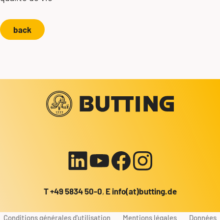
back
Votre contact avec nous!
+49 5834 50-0
info@butting.de
Vers le profil LinkedIn
Send mail
T
+49 5834 50-0
,
E
info(at)butting.de
Conditions générales d'utilisation
Mentions légales
Données