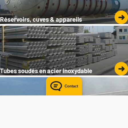
BUTTING Anlagenbau in Schwedt
+49 5834 50-7510
Réservoirs, cuves & appareils
michael.gades@butting-schwedt.de
Send mail
Tubes soudés en acier inoxydable
Contact