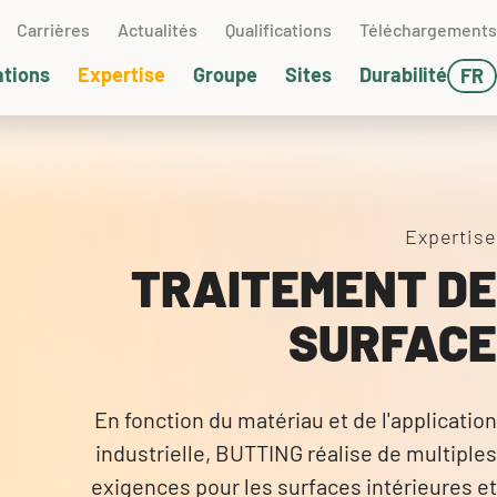
Carrières
Actualités
Qualifications
Téléchargements
ations
Expertise
Groupe
Sites
Durabilité
FR
DE
harma
chnologie nucléaire
chnologie des matériaux
chwedt (GER)
EN
stion de l'eau
trole et gaz
chnologie des essais &
TATS-UNIS
Expertise
boratoire
TRAITEMENT DE
ansport pneumatique
ballage et expédition
SURFACE
echnique de pompage
ontage
En fonction du matériau et de l'application
pervision
industrielle, BUTTING réalise de multiples
exigences pour les surfaces intérieures et
urnées pratiques