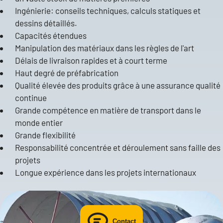
Ingénierie
: conseils techniques, calculs statiques et
dessins détaillés.
Ben Arndt
Capacités étendues
Manipulation des
matériaux
dans les règles de l'art
Head of Sales
Délais de livraison rapides et à court terme
Haut degré de préfabrication
BUTTING Anlagenbau in Schwedt
Qualité élevée des produits grâce à une assurance qualité
continue
+49 172 1873056
Grande
compétence en matière de transport
dans le
ben.arndt@butting-schwedt.de
monde entier
Grande flexibilité
Responsabilité concentrée et déroulement sans faille des
projets
Send mail
Longue expérience dans les projets internationaux
Contact